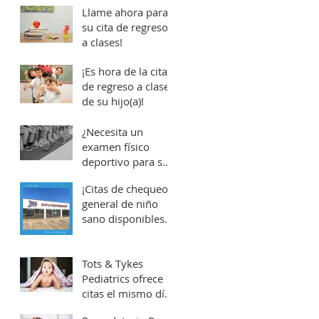
de su hijo!
Llame ahora para
su cita de regreso
a clases!
¡Es hora de la cita
de regreso a clases
de su hijo(a)!
r
¿Necesita un
examen físico
deportivo para su
hijo?
¡Citas de chequeo
general de niño
sano disponibles
ahora!
Tots & Tykes
Pediatrics ofrece
citas el mismo día
en nuestras dos