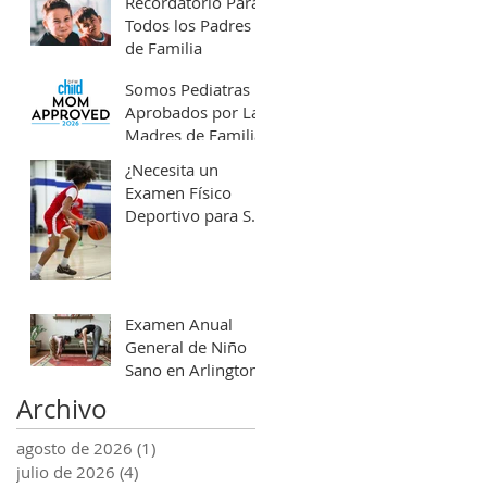
Recordatorio Para
clínicas
Todos los Padres
de Familia
Somos Pediatras
Aprobados por Las
Madres de Familia
¿Necesita un
Examen Físico
Deportivo para Su
Hijo?
Examen Anual
General de Niño
Sano en Arlington
Archivo
agosto de 2026
(1)
1 entrada
julio de 2026
(4)
4 entradas