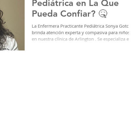
Pediátrica en La Que
Pueda Confiar? 🤒
La Enfermera Practicante Pediátrica Sonya Gotch
brinda atención experta y compasiva para niños
en nuestra clínica de Arlington . Se especializa en
consultas por enfermedad, chequeos de bienesta
y atención Pediátrica continua, con un enfoque
amable y personalizado. Hay citas disponibles el
mismo día para ayudar a mantener a sus
pequeños sanos y saludables. Llame al 817-652-
3395 para programar su cita.