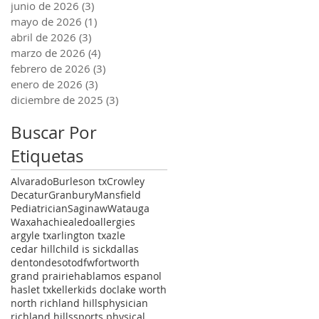
junio de 2026
(3)
3 entradas
mayo de 2026
(1)
1 entrada
abril de 2026
(3)
3 entradas
marzo de 2026
(4)
4 entradas
febrero de 2026
(3)
3 entradas
enero de 2026
(3)
3 entradas
diciembre de 2025
(3)
3 entradas
Buscar Por
Etiquetas
Alvarado
Burleson tx
Crowley
Decatur
Granbury
Mansfield
Pediatrician
Saginaw
Watauga
Waxahachie
aledo
allergies
argyle tx
arlington tx
azle
cedar hill
child is sick
dallas
denton
desoto
dfw
fortworth
grand prairie
hablamos espanol
haslet tx
keller
kids doc
lake worth
north richland hills
physician
richland hills
sports physical