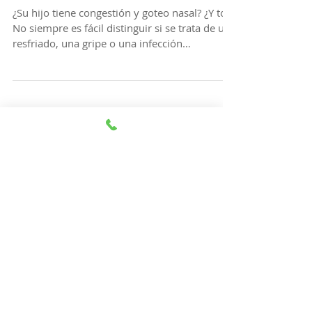
Nasal?
¿Su hijo tiene congestión y goteo nasal? ¿Y tos?
No siempre es fácil distinguir si se trata de un
resfriado, una gripe o una infección
respiratoria. Pida una cita: Examinaremos a su
hijo/a con más detalle y le ayudaremos a que
se sienta mejor 🙂
Publicaciones destacadas
Aún no hay
ninguna entrada
publicada en este